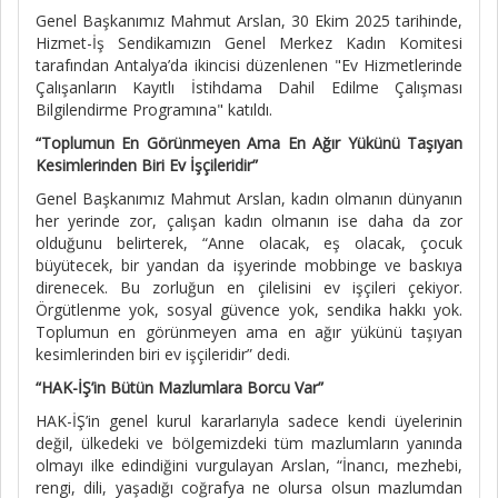
Genel Başkanımız Mahmut Arslan, 30 Ekim 2025 tarihinde,
Hizmet-İş Sendikamızın Genel Merkez Kadın Komitesi
tarafından Antalya’da ikincisi düzenlenen "Ev Hizmetlerinde
Çalışanların Kayıtlı İstihdama Dahil Edilme Çalışması
Bilgilendirme Programına" katıldı.
“Toplumun En Görünmeyen Ama En Ağır Yükünü Taşıyan
Kesimlerinden Biri Ev İşçileridir”
Genel Başkanımız Mahmut Arslan, kadın olmanın dünyanın
her yerinde zor, çalışan kadın olmanın ise daha da zor
olduğunu belirterek, “Anne olacak, eş olacak, çocuk
büyütecek, bir yandan da işyerinde mobbinge ve baskıya
direnecek. Bu zorluğun en çilelisini ev işçileri çekiyor.
Örgütlenme yok, sosyal güvence yok, sendika hakkı yok.
Toplumun en görünmeyen ama en ağır yükünü taşıyan
kesimlerinden biri ev işçileridir” dedi.
“HAK-İŞ’in Bütün Mazlumlara Borcu Var”
HAK-İŞ’in genel kurul kararlarıyla sadece kendi üyelerinin
değil, ülkedeki ve bölgemizdeki tüm mazlumların yanında
olmayı ilke edindiğini vurgulayan Arslan, “İnancı, mezhebi,
rengi, dili, yaşadığı coğrafya ne olursa olsun mazlumdan