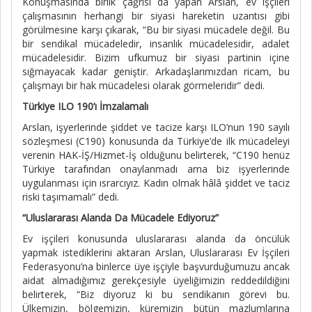
Konuşmasında birlik çağrısı da yapan Arslan, ev işçileri
çalışmasının herhangi bir siyasi hareketin uzantısı gibi
görülmesine karşı çıkarak, “Bu bir siyasi mücadele değil. Bu
bir sendikal mücadeledir, insanlık mücadelesidir, adalet
mücadelesidir. Bizim ufkumuz bir siyasi partinin içine
sığmayacak kadar geniştir. Arkadaşlarımızdan ricam, bu
çalışmayı bir hak mücadelesi olarak görmeleridir” dedi.
Türkiye ILO 190’ı İmzalamalı
Arslan, işyerlerinde şiddet ve tacize karşı ILO’nun 190 sayılı
sözleşmesi (C190) konusunda da Türkiye’de ilk mücadeleyi
verenin HAK-İŞ/Hizmet-İş olduğunu belirterek, “C190 henüz
Türkiye tarafından onaylanmadı ama biz işyerlerinde
uygulanması için ısrarcıyız. Kadın olmak hâlâ şiddet ve taciz
riski taşımamalı” dedi.
“Uluslararası Alanda Da Mücadele Ediyoruz”
Ev işçileri konusunda uluslararası alanda da öncülük
yapmak istediklerini aktaran Arslan, Uluslararası Ev İşçileri
Federasyonu’na binlerce üye işçiyle başvurduğumuzu ancak
aidat almadığımız gerekçesiyle üyeliğimizin reddedildiğini
belirterek, “Biz diyoruz ki bu sendikanın görevi bu.
Ülkemizin, bölgemizin, küremizin bütün mazlumlarına